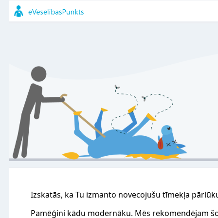
Izskatās, ka Tu izmanto novecojušu tīmekļa pārlūk
Pamēģini kādu modernāku. Mēs rekomendējam šo