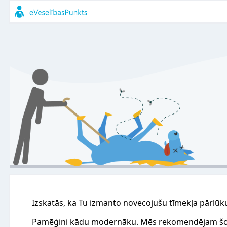
Izskatās, ka Tu izmanto novecojušu tīmekļa pārlūk
Pamēģini kādu modernāku. Mēs rekomendējam šo