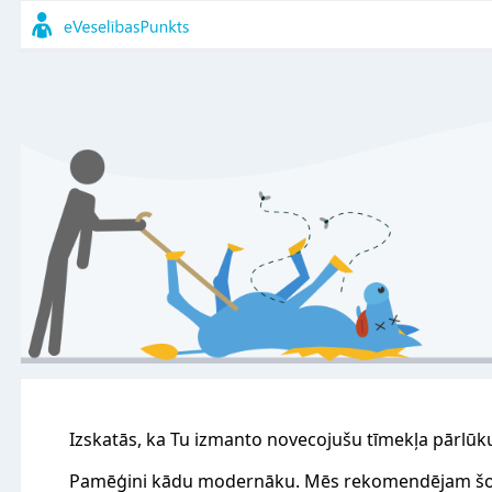
Izskatās, ka Tu izmanto novecojušu tīmekļa pārlūk
Pamēģini kādu modernāku. Mēs rekomendējam šo