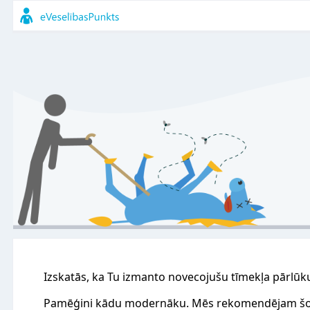
Izskatās, ka Tu izmanto novecojušu tīmekļa pārlūk
Pamēģini kādu modernāku. Mēs rekomendējam šo