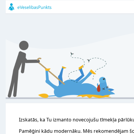
Izskatās, ka Tu izmanto novecojušu tīmekļa pārlūk
Pamēģini kādu modernāku. Mēs rekomendējam šo