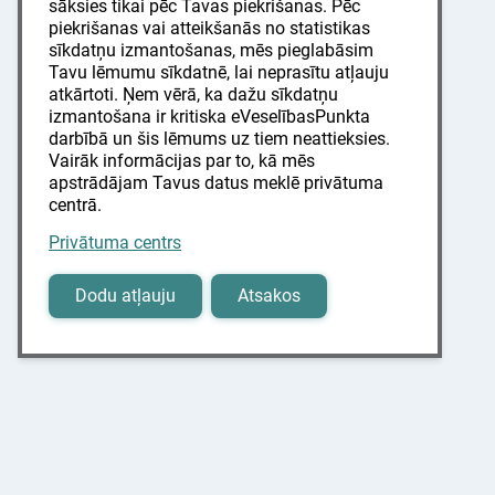
sāksies tikai pēc Tavas piekrišanas. Pēc
piekrišanas vai atteikšanās no statistikas
sīkdatņu izmantošanas, mēs pieglabāsim
Tavu lēmumu sīkdatnē, lai neprasītu atļauju
atkārtoti. Ņem vērā, ka dažu sīkdatņu
izmantošana ir kritiska eVeselībasPunkta
darbībā un šis lēmums uz tiem neattieksies.
Vairāk informācijas par to, kā mēs
apstrādājam Tavus datus meklē privātuma
centrā.
Privātuma centrs
Dodu atļauju
Atsakos