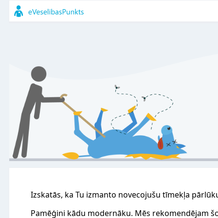
Izskatās, ka Tu izmanto novecojušu tīmekļa pārlūk
Pamēģini kādu modernāku. Mēs rekomendējam šo