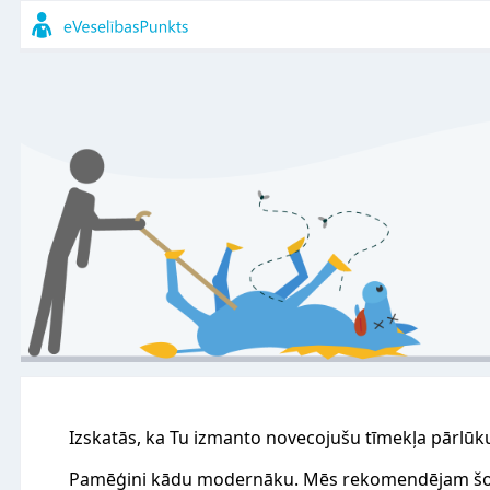
Izskatās, ka Tu izmanto novecojušu tīmekļa pārlūk
Pamēģini kādu modernāku. Mēs rekomendējam šo