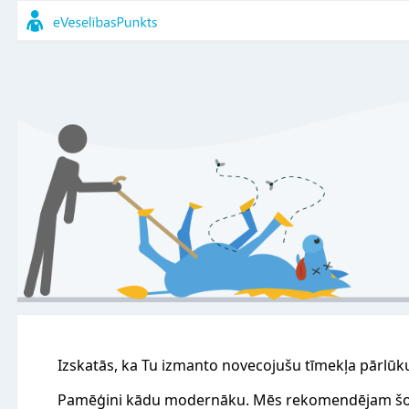
Izskatās, ka Tu izmanto novecojušu tīmekļa pārlūk
Pamēģini kādu modernāku. Mēs rekomendējam šo