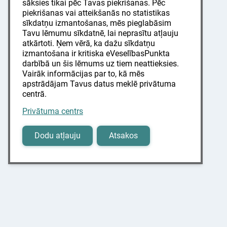
sāksies tikai pēc Tavas piekrišanas. Pēc
piekrišanas vai atteikšanās no statistikas
sīkdatņu izmantošanas, mēs pieglabāsim
Tavu lēmumu sīkdatnē, lai neprasītu atļauju
atkārtoti. Ņem vērā, ka dažu sīkdatņu
izmantošana ir kritiska eVeselībasPunkta
darbībā un šis lēmums uz tiem neattieksies.
Vairāk informācijas par to, kā mēs
apstrādājam Tavus datus meklē privātuma
centrā.
Privātuma centrs
Dodu atļauju
Atsakos