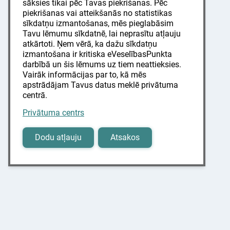
sāksies tikai pēc Tavas piekrišanas. Pēc
piekrišanas vai atteikšanās no statistikas
sīkdatņu izmantošanas, mēs pieglabāsim
Tavu lēmumu sīkdatnē, lai neprasītu atļauju
atkārtoti. Ņem vērā, ka dažu sīkdatņu
izmantošana ir kritiska eVeselībasPunkta
darbībā un šis lēmums uz tiem neattieksies.
Vairāk informācijas par to, kā mēs
apstrādājam Tavus datus meklē privātuma
centrā.
Privātuma centrs
Dodu atļauju
Atsakos