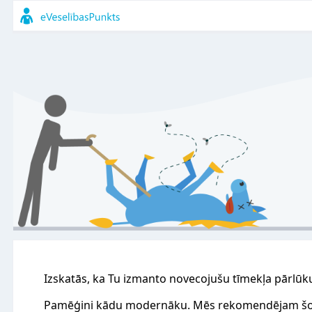
Izskatās, ka Tu izmanto novecojušu tīmekļa pārlūk
Pamēģini kādu modernāku. Mēs rekomendējam šo