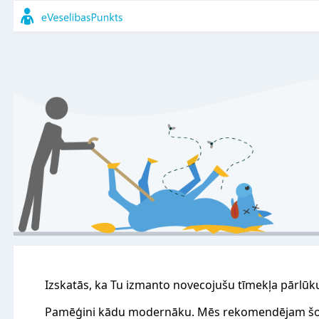
Izskatās, ka Tu izmanto novecojušu tīmekļa pārlūk
Pamēģini kādu modernāku. Mēs rekomendējam šo