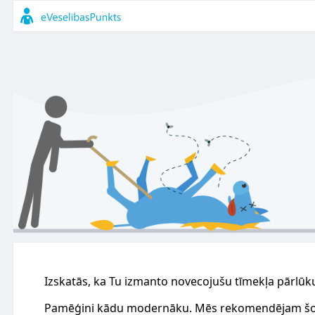
Izskatās, ka Tu izmanto novecojušu tīmekļa pārlūk
Pamēģini kādu modernāku. Mēs rekomendējam šo